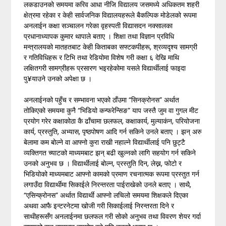
लकडाउनको समयमा करिव आधा नीजि विद्यालय जसमध्ये अधिकतम शहरी
क्षेत्रमा रहेका र केही सार्वजनिक विद्यालयहरूले बैकल्पिक मोडेलको रूपमा
अनलाईन कक्षा सञ्चालन गरेका वृहस्पती विद्यासदन नक्सालका
प्रधानाध्यापक कुमार थापाले बताए । शिक्षा तथा विज्ञान प्रविधि
मन्त्रालयको मातहतबाट केही किताबका सफ्टकपीहरू, श्रव्यदृश्य सामग्री
र गतिविधिहरू र टिभि तथा रेडियोमा विशेष गरी कक्षा ६ देखि माथि
लक्षितगरी सामग्रीहरू प्रसारण भइरहेकोमा यसले विद्यार्थीलाई फाइदा
पु¥याउने उनको अपेक्षा छ ।
अनलाईनको पहुँच र सम्भावना भएको ठाँउमा “सिनक्रोनस” अर्थात
तोकिएको समयमा कुनै “भिडियो कन्फरेन्सिङ” याप जस्तै जुम वा गुगल मीट
प्रयोग गरेर कक्षाकोठा कै ढाँचामा छलफल, कक्षाकार्य, मुल्याकंन, परियोजना
कार्य, प्रस्तुति, अभ्यास, पृष्ठपोषण आदि गर्न सकिने उनले बताए । झन् अरु
बेलामा कम बोल्ने वा आफ्नो कुरा राखी नहाल्ने विद्यार्थीलाई पनि छुट्टै
व्यक्तिगत च्याटको माध्यमबाट झन् बढी खुल्नको लागि सहयोग गर्न सकिने
उनको अनुभव छ । विद्यार्थीलाई बोल्न, प्रस्तुति दिन, लेख्न, फोटो र
भिडियोको माध्यमबाट आफ्नो कामको प्रमाण रचनात्मक रूपमा प्रस्तुत गर्न
लगाउँदा विद्यार्थीमा सिकाईले निरन्तरता पाईराखेको उनले बताए । साथै,
“एसिन्क्रोनस” अर्थात विद्यार्थी आफ्नो लचिलो समयमा शिक्षकले दिएका
अथवा आफै इन्टरनेटमा खोजी गरी सिकाईलाई निरन्तरता दिने र
साथीहरूसँग अनलाईनमा छलफल गरी सोको अनुभव तथा विवरण शेयर गर्दा