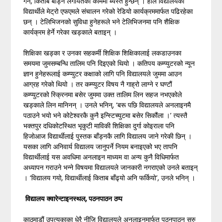
गर्ने, किताब बाँड्ने लगायतका काममा ब्यस्त हुन्छन् । हाल विद्यालयका
विद्यार्थीले मेट्रो एफएमले संचालन गरेको रेडियो कार्यक्रममार्फत पढिरहेका
छन् । टेलिभिजनको सुविधा हुनेहरूले भने टेलिभिजनमा पनि शैक्षिक
कार्यक्रम हेर्ने गरेका खड्काले बताइन् ।
शिक्षिका खड्का र उनका सहकर्मी शिक्षिक शिक्षिकालाई लकडाउनका
समयमा जुमसम्बन्धि तालिम पनि दिइएको थियो । कतिपय कम्प्युटरको न्यून
ज्ञान हुनेहरूलाई कम्प्युटर कक्षाको लागि पनि विद्यालयले जुममा आउन
आग्रह गरेको थियो । तर कम्प्युटर विषय नै गाह्रो लाग्ने र घण्टौं
कम्प्युटरको स्क्रिनमा बसेर जुममा उक्त तालिम लिन सहज नभएकोले
खड्काले लिन मानिनन् । उनले भनिन्, ‘बरू पछि विद्यालयले अनलाइनमै
पठाउने भयो भने कोटेश्वरकै कुनै इन्स्टिच्युटमा बसेर सिकौंला ।’ त्यस्तै
भक्तपुर दधिकोटस्थित भृकुटी माविकी शिक्षिका दुर्गा कोइराला पनि
हिजोआज विद्यार्थीलाई पुस्तक बाँड्नकै लागि विद्यालय जाने गरेकी छिन् ।
यसका लागि अनिवार्य विद्यालय जानुपर्ने नियम बनाइएको भए तापनि
विद्यार्थीलाई यस अवधिमा अनलाइन माध्यम वा अन्य कुनै विधिमार्फत
अध्यापन गराउने भन्ने विषयमा विद्यालयले जानकारी नगराएको उनले बताइन्
। ‘विद्यालय गयो, विद्यार्थीलाई किताब बाँढ्यो अनि फर्कियो’, उनले भनिन् ।
विद्यालय क्वारेन्टाइनस्थल
,
पठनपाठन ठप्प
काठमाडौं उपत्यकाका धेरै नीजि विद्यालयले अनलाइनमार्फत पठनपाठन सुरु