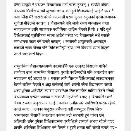
धेरैले आफूले नै पढाउन विद्यालयमा भर्ना गरेका हुन्छन् । त्यसैले पहिले
विद्यालय छिर्नासाथ सबै कुराको तनाव कम हुने शिक्षिकालाई अहिले घरबाटै
कक्षा लिँदा धेरै चटारो परेको काठमाडौं प्रज्ञा कुञ्ज स्कुलकी प्रधानाध्यापक
सुनिता पौडेलले बताइन् । विद्यालयले पनि लामो समय अनलाईन कक्षा
सञ्चालनका लागि आवश्यक प्रविधिगत तालिम दिएको थियो । यदि कुनै
शिक्षिकालाई प्रविधिगत रूपमा अप्ठेरो परेको भए विद्यालयले सधैँ यसको
समाधानमा पहल गर्ने उनले बताइन् । त्यसैगरी आफूहरूले अनलाइन
कक्षाको समय रोज्दा पनि शिक्षिकामैत्री होस् भन्ने विषयमा ध्यान दिएको
उनले जानकारी दिइन् ।
सामुदायिक विद्यालयहरूमध्ये काठमाडौंकै एक उत्कृष्ट विद्यालय मानिने
ज्ञानोदय उच्च माध्यमिक विद्यालय, पुरानो कालिमाटीले पनि अनलाईन कक्षा
सञ्चालन गर्दै आएको छ । यसका लागि शिक्षक शिक्षिकालाई लकडाउनका
बेलामै तालिम दिएको र अझै कसैलाई केही अप्ठेरो परेमा विद्यालयमा रहेको
अत्याधुनिक आईसीटी ल्याबमा सम्बन्धित शिक्षकमार्फत तालिम दिइने गरेको
विद्यालयका प्रधानाध्यापक नातीकाजी महर्जनले बताए । विद्यार्थीले छान्ने
विषय र कक्षा अनुसार अनलाईन कक्षामा उनीहरूको उपस्थिति फरक रहेको
उनले बताए । उनका अनुसार सबैभन्दा बढी कम्प्युटर विषय लिएर
अध्ययनरत विद्यार्थी अनलाइन कक्षामा बढी सहभागी हुने गरेका छन् ।
अलिकति उमेर पुगेका शिक्षिकाहरूमा प्रविधिको ज्ञानको अभाव रहेको पाइए
तापनि अहिलेका शिक्षिकामा भने सिक्ने र बुझ्ने क्षमता बढी रहेको उनले पाए–