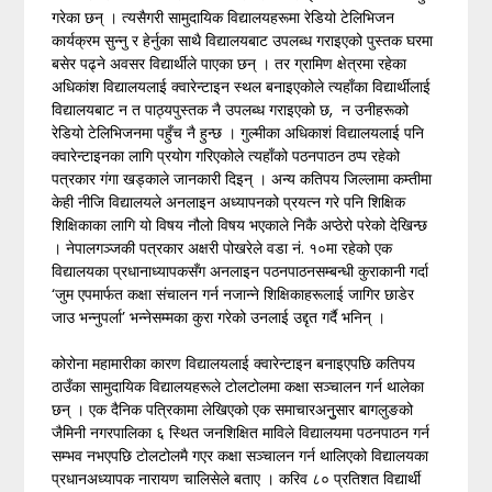
गरेका छन् । त्यसैगरी सामुदायिक विद्यालयहरूमा रेडियो टेलिभिजन
कार्यक्रम सुन्नु र हेर्नुका साथै विद्यालयबाट उपलब्ध गराइएको पुस्तक घरमा
बसेर पढ्ने अवसर विद्यार्थीले पाएका छन् । तर ग्रामिण क्षेत्रमा रहेका
अधिकांश विद्यालयलाई क्वारेन्टाइन स्थल बनाइएकोले त्यहाँका विद्यार्थीलाई
विद्यालयबाट न त पाठ्यपुस्तक नै उपलब्ध गराइएको छ, न उनीहरूको
रेडियो टेलिभिजनमा पहुँच नै हुन्छ । गुल्मीका अधिकाशं विद्यालयलाई पनि
क्वारेन्टाइनका लागि प्रयोग गरिएकोले त्यहाँको पठनपाठन ठप्प रहेको
पत्रकार गंगा खड्काले जानकारी दिइन् । अन्य कतिपय जिल्लामा कम्तीमा
केही नीजि विद्यालयले अनलाइन अध्यापनको प्रयत्न गरे पनि शिक्षिक
शिक्षिकाका लागि यो विषय नौलो विषय भएकाले निकै अप्ठेरो परेको देखिन्छ
। नेपालगञ्जकी पत्रकार अक्षरी पोखरेले वडा नं. १०मा रहेको एक
विद्यालयका प्रधानाध्यापकसँग अनलाइन पठनपाठनसम्बन्धी कुराकानी गर्दा
‘जुम एपमार्फत कक्षा संचालन गर्न नजान्ने शिक्षिकाहरूलाई जागिर छाडेर
जाउ भन्नुपर्ला’ भन्नेसम्मका कुरा गरेको उनलाई उद्दृत गर्दै भनिन् ।
कोरोना महामारीका कारण विद्यालयलाई क्वारेन्टाइन बनाइएपछि कतिपय
ठाउँका सामुदायिक विद्यालयहरूले टोलटोलमा कक्षा सञ्चालन गर्न थालेका
छन् । एक दैनिक पत्रिकामा लेखिएको एक समाचारअनुुसार बागलुङको
जैमिनी नगरपालिका ६ स्थित जनशिक्षित माविले विद्यालयमा पठनपाठन गर्न
सम्भव नभएपछि टोलटोलमै गएर कक्षा सञ्चालन गर्न थालिएको विद्यालयका
प्रधानअध्यापक नारायण चालिसेले बताए । करिव ८० प्रतिशत विद्यार्थी