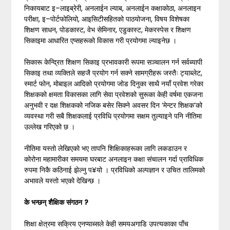
निकायबाट इ–लाइब्रेरी, अनलाईन ल्याब, अनलाईन कक्षाकोठा, अनलाइन
परीक्षा, इ–पोर्टफोलियो, आइसिटीसहितको पाठयोजना, विषय विशेषका
शिक्षण साधन, पोडकास्ट, वेभ सेमिनार, एडुकास्ट, मेकरस्पेस र शिक्षण
सिकाइमा आधारित एप्सहरूको विकास गरी प्रयोगमा ल्याइनेछ ।
सिकारू केन्द्रित शिक्षण सिकाइ प्रभावकारी रूपमा सञ्चालन गर्न सर्वब्यापी
सिकाइ तथा व्यक्तिले सहजै प्रयोग गर्न सक्ने सामग्रीहरू जस्तैः ट्याब्लेट,
स्मार्ट फोन, मोबाइल आदिको प्रयोगमा जोड दिनुका साथै नयाँ प्रवेश गरेका
शिक्षकको क्षमता विकासका लागि सेवा प्रवेशको सुरूका केही वर्षमा एकजना
अनुभवी र दक्ष शिक्षकको नजिक बसेर सिक्ने अवसर दिन ‘मेन्टर शिक्षक’को
व्यवस्था गरी सबै शिक्षकलाई प्रविधि प्रयोगमा सक्षम तुल्याइने पनि नीतिमा
उल्लेख गरिएको छ ।
नीतिमा यस्तो लेखिएको भए तापनि शिक्षिकाहरूका लागि लकडाउन र
कोरोना महामारीका समयमा घरबाट अनलाइन कक्षा संचालन गर्दा प्राविधिक
रुपमा निकै कठिनाई झेल्नु प¥यो । प्रविधिको अल्पज्ञान र उचित तालिमको
अभावले यस्तो भएको देखिन्छ ।
के भन्छन् शैक्षिक संगठन
?
शिक्षा क्षेत्रमा सक्रिय एनप्याब्सले केही समयअगाडि उपत्यकाका पाँच