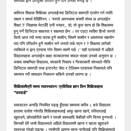
समयको झन उपयुक्त उपयोग हुने पनि उनको भनाइ छ ।
कतिपय शिक्षक शिक्षिका अनलाईनमा डिजिटल सामग्री प्रयोग गर्न त्यति
सक्षम र समर्थ देखिँदैनन् । ‘यस्तो अवस्थामा कसरी संभव छ अनलाईन
शिक्षा ?’ जिज्ञासा मेटाउँदै उनी भन्छन् , ‘हो, यो कुरा सत्य हो कि शिक्षकमा
हुनु पर्ने डिजिटल साक्षरता र सक्षमता छैन । तर एउटा व्यक्ति हिजो जस्तो
थियो आज त्यो भन्दा फरक हुनै सक्दैन, सिक्नै सक्दैन र आवश्यक सहयोग
पाए पनि परिवर्तन हुनै सक्दैन भने जस्तो तर्क भएन र ? शिक्षामा लागेको
व्यक्तिले त झन् प्रयास गरेर सिक्न सक्नै पर्छ ।’ यही प्रयासले नै अहिले
विद्यालयहरू अनलाईन कक्षा सञ्चालनमा सफल भएका उनको अनुमान छ ।
यसमा सम्बन्धित विद्यालय, सरकारी निकाय र गैरसरकारी संस्थाले नीजि
डिजिटल सामग्री तथा इन्टरनेट सेवा र टेलिकम प्रदायक निकायले पनि
समन्वय गरी समाधान निकाल्न सकिने उनको धारणा छ ।
शिक्षिकामैत्री समय व्यवस्थापनः प्रविधिक ज्ञान लिन शिक्षिकाहरू
“
फरवार्ड
”
लकडाउन अगाडि नियमित पढाइ हुँदाका समयमा करिव ८ बजे विद्यालय
हातामा प्रवेश गरेपछि शिक्षिकाहरूलाई आफू खाना खाने, परिवारलाई
खुवाउने, छोराछोरीले खाने र घरको कामआदि केहीको पनि चिन्ता हुन्नथ्यो ।
किनकी धेरै जसो विद्यालयले अहिले विद्यालयमै खाना र खाजा खुवाउने
व्यवस्था गरेको पाइन्छ । त्यसैगरी आफ्ना साना नानीलाई पनि शिक्षिकामध्ये