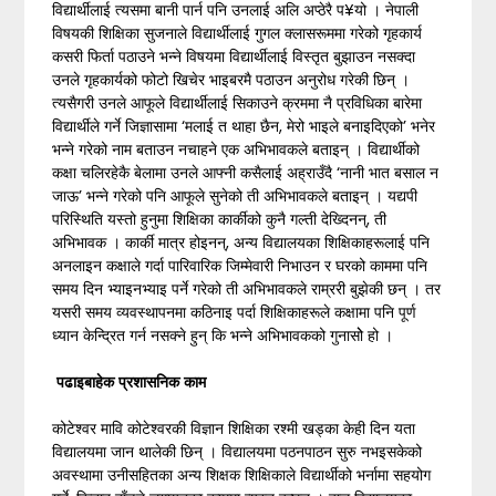
विद्यार्थीलाई त्यसमा बानी पार्न पनि उनलाई अलि अप्ठेरै प¥यो । नेपाली
विषयकी शिक्षिका सुजनाले विद्यार्थीलाई गुगल क्लासरूममा गरेको गृहकार्य
कसरी फिर्ता पठाउने भन्ने विषयमा विद्यार्थीलाई विस्तृत बुझाउन नसक्दा
उनले गृहकार्यको फोटो खिचेर भाइबरमै पठाउन अनुरोध गरेकी छिन् ।
त्यसैगरी उनले आफूले विद्यार्थीलाई सिकाउने क्रममा नै प्रविधिका बारेमा
विद्यार्थीले गर्ने जिज्ञासामा ‘मलाई त थाहा छैन, मेरो भाइले बनाइदिएको’ भनेर
भन्ने गरेको नाम बताउन नचाहने एक अभिभावकले बताइन् । विद्यार्थीको
कक्षा चलिरहेकै बेलामा उनले आफ्नी कसैलाई अह्राउँदै ‘नानी भात बसाल न
जाऊ’ भन्ने गरेको पनि आफूले सुनेको ती अभिभावकले बताइन् । यद्यपी
परिस्थिति यस्तो हुनुमा शिक्षिका कार्कीको कुनै गल्ती देख्दिनन्, ती
अभिभावक । कार्की मात्र होइनन्, अन्य विद्यालयका शिक्षिकाहरूलाई पनि
अनलाइन कक्षाले गर्दा पारिवारिक जिम्मेवारी निभाउन र घरको काममा पनि
समय दिन भ्याइनभ्याइ पर्ने गरेको ती अभिभावकले राम्ररी बुझेकी छन् । तर
यसरी समय व्यवस्थापनमा कठिनाइ पर्दा शिक्षिकाहरूले कक्षामा पनि पूर्ण
ध्यान केन्द्रित गर्न नसक्ने हुन् कि भन्ने अभिभावकको गुनासोे हो ।
पढाइबाहेक प्रशासनिक काम
कोटेश्वर मावि कोटेश्वरकी विज्ञान शिक्षिका रश्मी खड्का केही दिन यता
विद्यालयमा जान थालेकी छिन् । विद्यालयमा पठनपाठन सुरु नभइसकेको
अवस्थामा उनीसहितका अन्य शिक्षक शिक्षिकाले विद्यार्थीको भर्नामा सहयोग