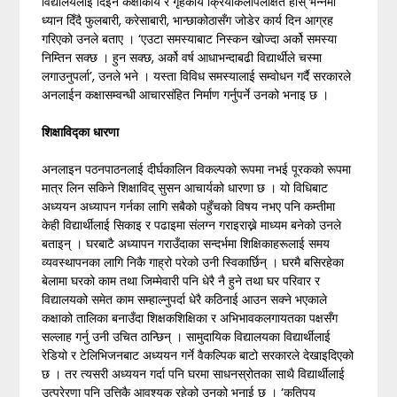
विद्यालयलाई दिइने कक्षाकार्य र गृहकार्य क्रियाकलापलक्षित होेस् भन्नेमा
ध्यान दिँदै फुलबारी, करेसाबारी, भान्छाकोठासँग जोडेर कार्य दिन आग्रह
गरिएको उनले बताए । ‘एउटा समस्याबाट निस्कन खोज्दा अर्को समस्या
निम्तिन सक्छ । हुन सक्छ, अर्को वर्ष आधाभन्दाबढी विद्यार्थीले चस्मा
लगाउनुपर्ला’, उनले भने । यस्ता विविध समस्यालाई सम्वोधन गर्दै सरकारले
अनलाईन कक्षासम्वन्धी आचारसंहित निर्माण गर्नुपर्ने उनको भनाइ छ ।
शिक्षाविद्का धारणा
अनलाइन पठनपाठनलाई दीर्घकालिन विकल्पको रूपमा नभई पूरकको रूपमा
मात्र लिन सकिने शिक्षाविद् सुसन आचार्यको धारणा छ । यो विधिबाट
अध्ययन अध्यापन गर्नका लागि सबैको पहुँचको विषय नभए पनि कम्तीमा
केही विद्यार्थीलाई सिकाइ र पढाइमा संलग्न गराइराख्ने माध्यम बनेको उनले
बताइन् । घरबाटै अध्यापन गराउँदाका सन्दर्भमा शिक्षिकाहरूलाई समय
व्यवस्थापनका लागि निकै गाह्रो परेको उनी स्विकार्छिन् । घरमै बसिरहेका
बेलामा घरको काम तथा जिम्मेवारी पनि धेरै नै हुने तथा घर परिवार र
विद्यालयको समेत काम सम्हाल्नुपर्दा धेरै कठिनाई आउन सक्ने भएकाले
कक्षाको तालिका बनाउँदा शिक्षकशिक्षिका र अभिभावकलगायतका पक्षसँग
सल्लाह गर्नु उनी उचित ठान्छिन् । सामुदायिक विद्यालयका विद्यार्थीलाई
रेडियो र टेलिभिजनबाट अध्ययन गर्ने वैकल्पिक बाटो सरकारले देखाइदिएको
छ । तर त्यसरी अध्ययन गर्दा पनि घरमा साधनस्रोतका साथै विद्यार्थीलाई
उत्प्रेरणा पनि उत्तिकै आवश्यक रहेको उनको भनाई छ । ‘कतिपय