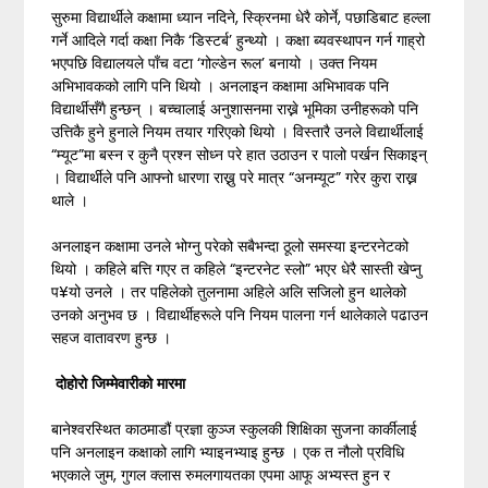
सुरुमा विद्यार्थीले कक्षामा ध्यान नदिने, स्क्रिनमा धेरै कोर्ने, पछाडिबाट हल्ला
गर्ने आदिले गर्दा कक्षा निकै ‘डिस्टर्ब’ हुन्थ्यो । कक्षा ब्यवस्थापन गर्न गाह्रो
भएपछि विद्यालयले पाँच वटा ‘गोल्डेन रूल’ बनायो । उक्त नियम
अभिभावकको लागि पनि थियो । अनलाइन कक्षामा अभिभावक पनि
विद्यार्थीसँगै हुन्छन् । बच्चालाई अनुशासनमा राख्ने भूमिका उनीहरूको पनि
उत्तिकै हुने हुनाले नियम तयार गरिएको थियो । विस्तारै उनले विद्यार्थीलाई
“म्यूट”मा बस्न र कुनै प्रश्न सोध्न परे हात उठाउन र पालो पर्खन सिकाइन्
। विद्यार्थीले पनि आफ्नो धारणा राख्नु परे मात्र “अनम्यूट” गरेर कुरा राख्न
थाले ।
अनलाइन कक्षामा उनले भोग्नु परेको सबैभन्दा ठूलो समस्या इन्टरनेटको
थियो । कहिले बत्ति गएर त कहिले “इन्टरनेट स्लो” भएर धेरै सास्ती खेप्नु
प¥यो उनले । तर पहिलेको तुलनामा अहिले अलि सजिलो हुन थालेको
उनको अनुभव छ । विद्यार्थीहरूले पनि नियम पालना गर्न थालेकाले पढाउन
सहज वातावरण हुन्छ ।
दोहोरो जिम्मेवारीको मारमा
बानेश्वरस्थित काठमाडौं प्रज्ञा कुञ्ज स्कुलकी शिक्षिका सुजना कार्कीलाई
पनि अनलाइन कक्षाको लागि भ्याइनभ्याइ हुन्छ । एक त नौलो प्रविधि
भएकाले जुम, गुगल क्लास रुमलगायतका एपमा आफू अभ्यस्त हुन र