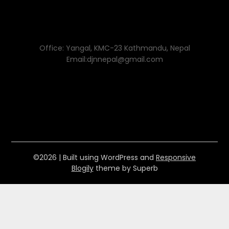
Office: Yangal, KMC-23 Kathmandu, Nepal
Email:djnnepal@gmail.com
©2026
| Built using WordPress and
Responsive
Blogily
theme by Superb