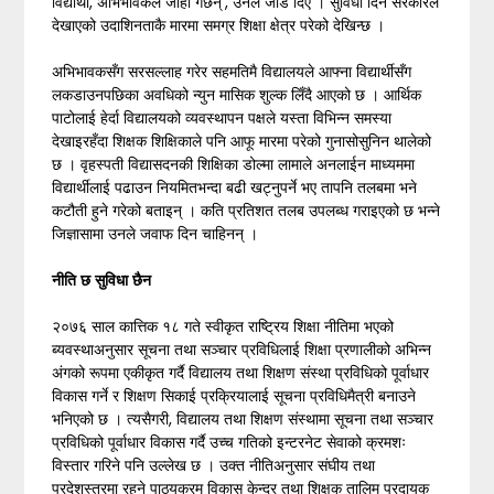
विद्यार्थी, अभिभावकले जोहो गर्छन्’, उनले जोड दिए । सुविधा दिन सरकारले
देखाएको उदाशिनताकै मारमा समग्र शिक्षा क्षेत्र परेको देखिन्छ ।
अभिभावकसँग सरसल्लाह गरेर सहमतिमै विद्यालयले आफ्ना विद्यार्थीसँग
लकडाउनपछिका अवधिको न्युन मासिक शुल्क लिँदै आएको छ । आर्थिक
पाटोलाई हेर्दा विद्यालयको व्यवस्थापन पक्षले यस्ता विभिन्न समस्या
देखाइरहँदा शिक्षक शिक्षिकाले पनि आफू मारमा परेको गुनासोसुनिन थालेको
छ । वृहस्पती विद्यासदनकी शिक्षिका डोल्मा लामाले अनलाईन माध्यममा
विद्यार्थीलाई पढाउन नियमितभन्दा बढी खट्नुपर्ने भए तापनि तलबमा भने
कटौती हुने गरेको बताइन् । कति प्रतिशत तलब उपलब्ध गराइएको छ भन्ने
जिज्ञासामा उनले जवाफ दिन चाहिनन् ।
नीति छ सुविधा छैन
२०७६ साल कात्तिक १८ गते स्वीकृत राष्ट्रिय शिक्षा नीतिमा भएको
ब्यवस्थाअनुसार सूचना तथा सञ्चार प्रविधिलाई शिक्षा प्रणालीको अभिन्न
अंगको रूपमा एकीकृत गर्दै विद्यालय तथा शिक्षण संस्था प्रविधिको पूर्वाधार
विकास गर्ने र शिक्षण सिकाई प्रक्रियालाई सूचना प्रविधिमैत्री बनाउने
भनिएको छ । त्यसैगरी, विद्यालय तथा शिक्षण संस्थामा सूचना तथा सञ्चार
प्रविधिको पूर्वाधार विकास गर्दै उच्च गतिको इन्टरनेट सेवाको क्रमशः
विस्तार गरिने पनि उल्लेख छ । उक्त नीतिअनुसार संघीय तथा
प्रदेशस्तरमा रहने पाठ्यक्रम विकास केन्द्र तथा शिक्षक तालिम प्रदायक