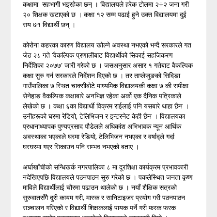
कक्षामा सहभागी भइरहेका छन् । विद्यालयले हरेक टोलमा २÷२ जना गरी
२० शिक्षक खटाएको छ । कक्षा १२ सम्म पढाई हुने उक्त विद्यालयमा दुई
सय ७१ विद्यार्थी छन् ।
कोरोना कहरका कारण विद्यालय खोल्ने अवस्था नभएको भन्दै सरकारले गत
जेठ २८ गते ‘वैकल्पिक प्रणालीबाट विद्यार्थीको सिकाई सहजिकरण
निर्देशिका २०७७’ जारी गरेको छ । जसअनुसार असार १ गतेबाट वैकल्पिक
कक्षा सुरु गर्न सरकारले निर्देशन दिएको छ । तर ताप्लेजुङको सिदिङा
गाउँपालिका ७ स्थित चाक्सीबोटे माध्यमिक विद्यालयकी कक्षा ७ की समीक्षा
सेनेहाङ वैकल्पिक कक्षाबारे अनभिज्ञ रहेका अर्को एक दैनिक पत्रिकाले
लेखेको छ । कक्षा ६का विद्यार्थी विक्रम राईलाई पनि यसबारे थाहा छैन ।
उनीहरूको घरमा रेडियो, टेलिभिजन र इन्टरनेट केही छैन । विद्यालयका
प्रधानाध्यापक पुण्यप्रसाद पौडेलले अधिकांश अभिभावक न्यून आर्थिक
अवस्थाका भएकाले घरमा रेडियो, टेलिभिजन नभएका र वर्षाद्ले गर्दा
घरघरमा गएर सिकाउन पनि सम्भव नभएको बताए ।
अर्घाखाँचीको सन्धिखर्क नगरपालिका ८ मा दूरशिक्षा कार्यक्रम प्रभावकारी
नदेखिएपछि विद्यालयले पठनपाठन सुरु गरेको छ । पकलेस्थित जनता कृष्ण
माविले विद्यार्थीलाई चौरमा पढाउन थालेको छ । नयाँ शैक्षिक सत्रको
सुरुवातसँगै दुरी कायम गरी, मास्क र सानिटाइजर प्रयोग गरी पठनपाठन
सञ्चालन गरिएको र विद्यार्थी शिक्षकलाई पायक पर्ने गरी फरक फरक