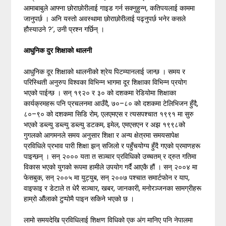
आमाबाबुले आफ्ना छोराछोरीलाई गाइड गर्न सक्नुहुन्न, कतिपयलाई काममा
जानुपर्छ । अनि यस्तो अवस्थामा छोराछोरीलाई पढ्नुपर्छ भनेर कसले
हौस्याउने ?’, उनी प्रश्न गर्छिन् ।
आधुनिक दुर शिक्षाको थालनी
आधुनिक दूर शिक्षाको थालनीको श्रेय पिटम्यानलाई जान्छ । समय र
परिस्थिती अनुरुप विश्वका विभिन्न भागमा दूर शिक्षाका विभिन्न प्रयोग
भएको पाईन्छ । सन् १९२० र ३० को दशकमा रेडियोमा शिक्षाका
कार्यक्रमहरू पनि प्रचलनमा आउँदै, ७०–८० को दशकमा टेलिभिजन हुँदै,
८०–९० को दशकमा सिडि रोम, एलएमएस र त्यसपश्चात १९९१ मा सुरु
भएको डब्ल्यु डब्ल्यु डब्ल्यु डटकम, इमेल, एमएसएन र अझ १९९८को
गुगलको आगमनले समय अनुसार शिक्षा र अन्य क्षेत्रमा समयसापेक्ष
प्रविधिले प्रभाव पारी शिक्षा झन् सजिलो र पहुँचयोग्य हुँदै गएको प्रमाणहरू
पाइन्छन् । सन् २००० यता त सञ्चार प्रविधिको उच्चतम् र द्रुत गतिमा
विकास भएको युगको रूपमा हामीले उपयोग गर्दै आएकै हौं । सन् २००४ मा
फेसबुक, सन् २००५ मा युट्युब, सन् २००७ पश्चात समार्टफोन र याप,
वाइफाइ र डेटाले त धेरै सञ्चार, खबर, जानकारी, मनोरञ्जनका सामग्रीहरू
हाम्रो औंलाको टुप्पोमै पाइन सकिने भएको छ ।
लामो समयदेखि प्रविधिलाई शिक्षण विधिको एक अंग मानिए पनि नेपालमा