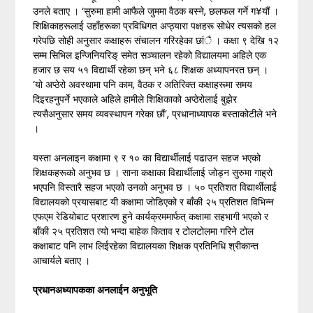
उनले बताए । ‘सुरुमा हामी आफैले जुममा वैठक बस्ने, छलफल गर्ने ग¥यौं ।
शिक्षिकाहरूलाई उहाँहरूका प्रविधिगत अप्ठ्यारा पक्षहरू सोधेर त्यसको हल
गरेपछि सोही अनुसार कक्षाहरू संचालन गरिरहेका छांै । कक्षा ९ देखि १२
सम्म सिभिल इन्जिनियरिङ् समेत सञ्चालन रहेको विद्यालयमा अहिले एक
हजार छ सय ५१ विद्यार्थी रहेका छन् भने ६८ शिक्षक अध्यापनरत छन् ।
‘यो अप्ठेरो अवस्थामा पनि काम, वैठक र अतिरिक्त कक्षाहरूमा समय
दिइरहनुपर्ने भएकाले अहिले हामीले शिक्षिकाको अप्ठेरोलाई बुझेर
त्यसैअनुसार समय व्यवस्थापन गरेका छौं’, प्रधानाध्यापक बस्ताकोटीले भने
।
यस्ता अनलाइन कक्षामा ९ र १० का विद्यार्थीलाई पढाउन सहज भएको
शिक्षकहरूको अनुभव छ । साना कक्षाका विद्यार्थीलाई जोड्न सुरुमा गाह्रो
भएपनि विस्तारै सहज भएको उनको अनुभव छ । ५० प्रतिशत विद्यार्थीलाई
विद्यालयको प्रयासबाट यी कक्षामा जोडिएको र बाँकी २५ प्रतिशत विभिन्न
एफएम रेडियोबाट प्रशारण हुने कार्यक्रममार्फत् कक्षामा सहभागी भएको र
बाँकी २५ प्रतिशत त्यो भन्दा बाहेक किताव र टोलटोलमा गरिने टोल
कक्षाबाट पनि लाभ लिईरहेका विद्यालयका शिक्षक प्रतिनिधि श्रीकान्त
आचार्यले बताए ।
प्रधानअध्यापकका अनलाईन अनुभूति