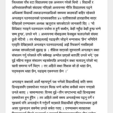
जिल्लाका पाँच वटा विद्यालयमा एक अध्ययन गरेको थियो । विद्यार्थी र
अभिभावकसँगको संवादमा गरिएको अध्ययनमा नीजि विद्यालयमा पढ्ने
अधिकाशं विद्यार्थी लकडाउनपछाडिको समयमा काठमाडौं बाहिर रहेकाले
अनलाइन पठनपाठनको प्रभावकारिता ४० प्रतिशतको हाराहारीमा मात्र
देखिएको एनप्याब्सन अध्यक्ष ऋतुराज सापकोटाले जानकारी दिए । ‘यो
विधिबाट गराइने पठनपाठन पर्याप्त त हुनै सक्दैन, केही नहुँदा केही हुन्छ भन्ने
सम्म हुन्छ’, उनले भने । अध्ययनमा मोबाइलमा फेसबुक चलाउनेको संख्या
ठूलो भेटियो । तर मोबाइललाई पढाइसँग जोड्ने भन्नासाथ ‘छैन’ भनिदिने
प्रवृति देखिएकाले अनलाइन पठनपाठनलाई अझै स्विकार्न नसकिएको
अध्यक्ष सापकोटाको बुझाइ छ । शैक्षिक सत्रको सुरुवातमै अनलाइन कक्षा
संचालन गर्नु परेकाले पनि सबैमाझ अन्योल छाएको बताउँदै उनले भने,‘ एक
दुई महिना स्कुल संचालन भइसकेपछि अनलाईन कक्षा चलाउनु परेको भए
खासै समस्या पर्ने थिएन । तर अहिले कक्षा शिक्षक को हो थाहा छैन,
पाठ्यक्रम थाहा छैन, पढाइमा एकरुपता छैन ।’
अनलाइन कक्षाको अर्को महत्वपूर्ण पक्ष भनेको विद्यार्थीलाई कति समय
डिभाइससँग एक्सपोजर गराउन मिल्छ भन्ने बारेमा कसैको ध्यान नगएको
उनले बताए । सामान्यतयाः दिनमा दुई–तीन घण्टाभन्दा बढी डिभाइसमा
एक्सपोजर हुन हुँदैन । तर अहिले लामो समय अनलाईनमा पढ्नु पर्ने र
गृहकार्य पनि अनलाईन मै गर्नुपर्ने भएकाले विद्यार्थीको दृष्टिस्वास्थ्यमा ठूलो
असर पु¥याउन सक्नेमा उनले सचेत गराए । एनप्याब्सन मातहतका