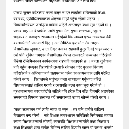
स्थानमा राखेर पठनपाठन भइरहेको विद्यालयले जानकारी दियो ।
पोखरा सुन्दर पर्यटकीय नगरी मात्र नभएर त्यहाँको बासिन्दाको शिक्षा,
स्वास्थ्य, प्रविधिलगायतका क्षेत्रमा राम्रो पहुँच रहेको पाइन्छ ।
सिमलचौरस्थित जनप्रिय माविमा अहिले अनलाइन कक्षा सुरु भएको छ ।
सम्भव भएसम्म विद्यार्थीका लागि गुगल मिट, गुगल क्लासरुम, जुम र
भाइवरबाट कक्षाहरू सञ्चालन भईरहेको विद्यालयका प्रध्यानाध्यापक देवी
बस्ताकोटीले जानकारी दिए । अनलिमिटेड इन्टरनेट सेवा भएका
विद्यार्थीलाई जुमबाट, डाटा लिएर कक्षामा सहभागी हुनुपर्नेलाई भाइवरबाट र
त्यो पनि सुविधा नभएका विद्यार्थीलाई नेपाल सरकारले सञ्चालन गरिरहेको
रेडियो टेलिभिजनका कार्यक्रममा सहभागी गराइएको छ । यस्ता सुविधामा
पनि पहुँच नभएका विद्यार्थीको तथ्याकं संकलन गरेर पुस्तक वितरण
गरिसकेको र अभिभावकको सहायतामा घरैमा स्वअध्ययनका लागि प्रेरित
गरेको बताए । विद्यालयले भर्चुअल कक्षा सञ्चालन गर्नुभन्दा पहिले
शिक्षकहरूलाई तालिम गरायो र त्यसपछि बल्ल कक्षा सुरु गरेको हो ।
प्रधानाध्यापक बस्ताकोटीले अहिले पनि हरेक दिन साँझ दिनभरि आइपरेका
समस्याको विषयमा छलफल गर्दै समाधानको उपाय खोज्ने गरेको बताए ।
“कक्षा सञ्चालन गर्न त्यति सहज त भएन । तर पनि हामीले कहिल्यै
विद्यालय बन्द गरेनौं । सबै शिक्षक व्यवस्थापन समितिको निर्णयबाट तहगत
रूपमा शिक्षक इन्चार्ज तोक्यौं, त्यसपछि शिक्षक इन्चार्जले कक्षा शिक्षक र
कक्षा शिक्षकले आफू मार्फत् विभिन्न तालिम दिएपछि मात्र यो सम्भव भएको”