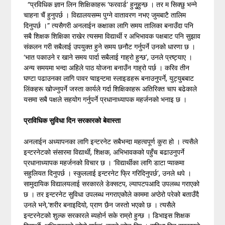
“प्रविधिक ज्ञान लिन शिक्षिकाहरू ‘फरवार्ड’ हुनुुहुन्छ । तर म सिक्छु भन्ने
चाहना चैं हुनुपर्छ । विद्यालयसम्म पुग्ने वातावरण नभए जुमबाटै तालिम
दिनुपर्छ ।” त्यसैगरी अनलाईन कक्षाका लागि समय तालिका बनाउँदा पनि
सबै शिक्षक शिक्षिका राखेर त्यसमा विद्यार्थी र अभिभावक पक्षबाट पनि सुझाव
संकलन गरी सबैलाई उपयुक्त हुने समय छनौट गर्नुपर्ने उनको धारणा छ ।
‘भात पकाउने र खाने समय पार्दा सबैलाई गाह्रो हुन्छ’, उनले प्रष्ट्याए ।
अन्य समयमा भन्दा अहिले पाठ योजना बनाउँन गाह्रो पर्छ । करिव तीन
घण्टा पढाउनका लागि पावर प्वाइन्टमा स्लाइडहरू बनाउनुपर्ने, युट्युबबाट
लिंकहरू खोज्नुपर्ने जस्ता कार्यले गर्दा शिक्षिकाहरू अतिरिक्त चाप बढेकाले
यसमा सबै पक्षले सहयोग गर्नुपर्ने प्रधानाध्यापक महर्जनको भनाइ छ ।
प्राविधिक सुविधा दिन सरकारको बेवास्ता
अनलाईन अध्यापनका लागि इन्टरनेट सबैभन्दा महत्वपूर्ण कुरा हो । त्यसैले
इन्टरनेटको संसारमा विद्यार्थी, शिक्षक, अभिभावकको पहुँच बढाउनुपर्ने
प्रधानाध्यापक महर्जनको विचार छ । ‘विद्यार्थीका लागि डाटा प्याकमा
सहुलियत दिनुपर्छ । स्कुललाई इन्टरनेट फ्रि गरिदिनुपर्छ’, उनले थपे ।
सामुदायिक विद्यालयलाई सरकारले डेक्सटप, ल्यापटपआदि उपलब्ध गराएको
छ । तर इन्टरनेट सुविधा उपलब्ध नगराएकोेले काममा अप्ठेरो परेको बताउँदै
उनले भने,‘शरीर बनाइदियो, प्राण छैन जस्तो भएको छ । त्यसैले
इन्टरनेटको शुल्क सरकारले ब्यहोर्न सके राम्रो हुन्छ । डिभाइस शिक्षक