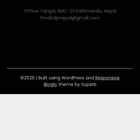
Office: Yangal, KMC-23 Kathmandu, Nepal
Email:djnnepal@gmail.com
©2026
| Built using WordPress and
Responsive
Blogily
theme by Superb