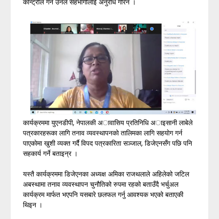
कान्ट्रोल गर्न उनले सहभागीलाई अनुरोध गरिन ।
कार्यक्रममा युएनडीपी, नेपालकी अावासिय प्रतिनिधि अाइसानी लाबेले
पत्रकारहरूका लागि तनाव व्यवस्थापनकाे तालिमका लागि सहयाेग गर्न
पाएकाेमा खुशी व्यक्त गर्दै विपद पत्रकारिता सञ्जाल, डिजेएनसँग पछि पनि
सहकार्य गर्ने बताइन्र ।
यस्तै कार्यक्रममा डिजेएनका अध्यक्ष अमिका राजथलाले अहिलेको जटिल
अबस्थामा तनाव व्यवस्थापन चुनौतिको रुपमा रहको बताउँदै भर्चुअल
कार्यक्रम मार्फत भएपनि यसबारे छलफल गर्नु आवश्यक भएको बताएकी
थिइन ।