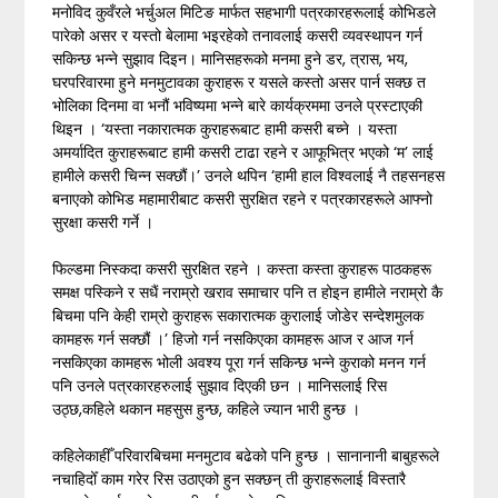
मनोविद कुवँरले भर्चुअल मिटिङ मार्फत सहभागी पत्रकारहरूलाई कोभिडले
पारेको असर र यस्तो बेलामा भइरहेको तनावलाई कसरी व्यवस्थापन गर्न
सकिन्छ भन्ने सुझाव दिइन। मानिसहरूको मनमा हुने डर, त्रास, भय,
घरपरिवारमा हुने मनमुटावका कुराहरू र यसले कस्तो असर पार्न सक्छ त
भोलिका दिनमा वा भनौं भविष्यमा भन्ने बारे कार्यक्रममा उनले प्रस्टाएकी
थिइन । ‘यस्ता नकारात्मक कुराहरूबाट हामी कसरी बच्ने । यस्ता
अमर्यादित कुराहरूबाट हामी कसरी टाढा रहने र आफूभित्र भएको ‘म’ लाई
हामीले कसरी चिन्न सक्छौं।’ उनले थपिन ‘हामी हाल विश्वलाई नै तहसनहस
बनाएको कोभिड महामारीबाट कसरी सुरक्षित रहने र पत्रकारहरूले आफ्नो
सुरक्षा कसरी गर्ने ।
फिल्डमा निस्कदा कसरी सुरक्षित रहने । कस्ता कस्ता कुराहरू पाठकहरू
समक्ष पस्किने र सधैं नराम्रो खराव समाचार पनि त होइन हामीले नराम्रो कै
बिचमा पनि केही राम्रो कुराहरू सकारात्मक कुरालाई जोडेर सन्देशमुलक
कामहरू गर्न सक्छौं ।’ हिजो गर्न नसकिएका कामहरू आज र आज गर्न
नसकिएका कामहरू भोली अवश्य पूरा गर्न सकिन्छ भन्ने कुराको मनन गर्न
पनि उनले पत्रकारहरुलाई सुझाव दिएकी छन । मानिसलाई रिस
उठ्छ,कहिले थकान महसुस हुन्छ, कहिले ज्यान भारी हुन्छ ।
कहिलेकाहीँ परिवारबिचमा मनमुटाव बढेको पनि हुन्छ । सानानानी बाबुहरूले
नचाहिदोँ काम गरेर रिस उठाएको हुन सक्छन् ती कुराहरूलाई विस्तारै